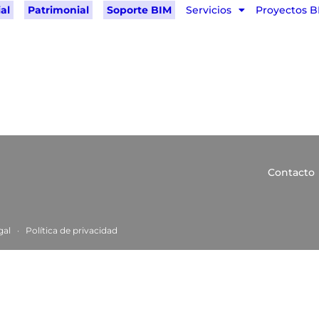
al
Patrimonial
Soporte BIM
Servicios
Proyectos B
Contacto
gal
·
Política de privacida
d