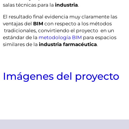
salas técnicas para la
industria
.
El resultado final evidencia muy claramente las
ventajas del
BIM
con respecto a los métodos
tradicionales, convirtiendo el proyecto en un
estándar de la
metodología BIM
para espacios
similares de la
industria farmacéutica
.
Imágenes del proyecto
Vista lateral de accesibilidad a sala técnica
Vista de detalle de equipos de sala técnica
Plano de fabricación de sala técnica
Vista general de sala técnica
Vista frontal de sala técnica