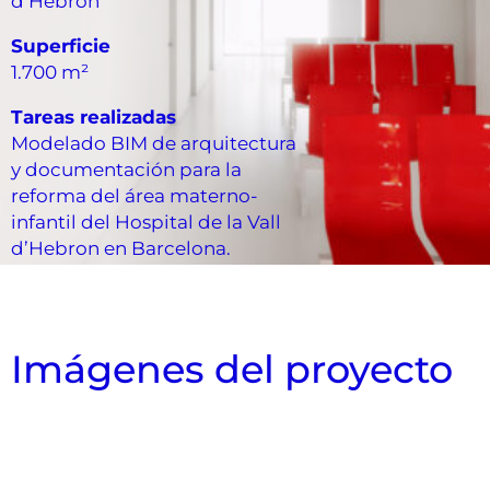
d’Hebron
Superficie
1.700 m²
Tareas realizadas
Modelado BIM de arquitectura
y documentación para la
reforma del área materno-
infantil del Hospital de la Vall
d’Hebron en Barcelona.
Imágenes del proyecto
Vista aérea de falso techo
Estudio de superfícies
Vista interior
Vista interior
Vista interior
Vista interior