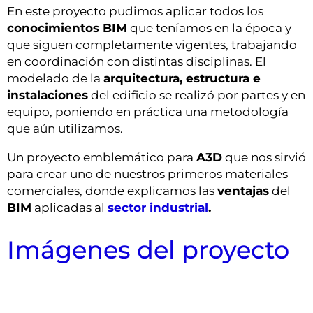
En este proyecto pudimos aplicar todos los
conocimientos BIM
que teníamos en la época y
que siguen completamente vigentes, trabajando
en coordinación con distintas disciplinas. El
modelado de la
arquitectura, estructura e
instalaciones
del edificio se realizó por partes y en
equipo, poniendo en práctica una metodología
que aún utilizamos.
Un proyecto emblemático para
A3D
que nos sirvió
para crear uno de nuestros primeros materiales
comerciales, donde explicamos las
ventajas
del
BIM
aplicadas al
sector industrial
.
Imágenes del proyecto
Vista exterior a pie de calle
Vista nocturna de fachada
Vista de fachada
Vista explotada
Vista general
Vista interior