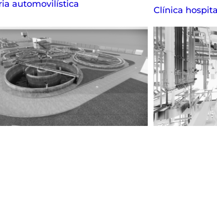
ria automovilística
Clínica hospita