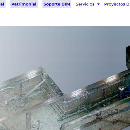
al
Patrimonial
Soporte BIM
Servicios
Proyectos B