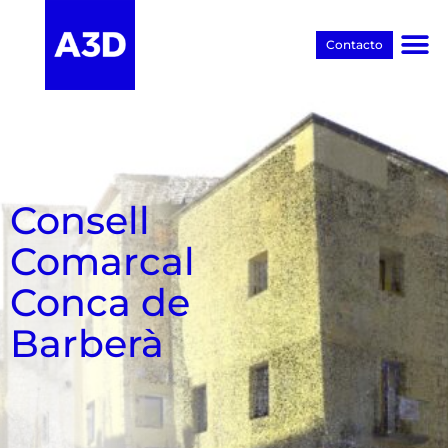
Contacto
Proyectos BIM
Consell
Comarcal
Conca de
Barberà