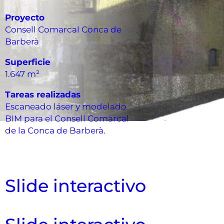
Proyecto
Consell Comarcal Conca de
Barberà
Superficie
1.647 m²
Tareas realizadas
Escaneado láser y modelado
BIM para el Consell Comarcal
de la Conca de Barberà.
Slide interactivo