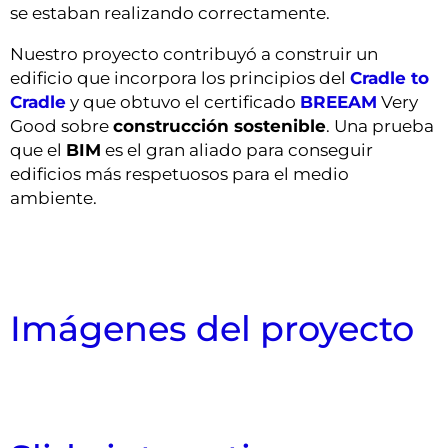
se estaban realizando correctamente.
Nuestro proyecto contribuyó a construir un
edificio que incorpora los principios del
Cradle to
Cradle
y que obtuvo el certificado
BREEAM
Very
Good sobre
construcción sostenible
. Una prueba
que el
BIM
es el gran aliado para conseguir
edificios más respetuosos para el medio
ambiente.
Imágenes del proyecto
Vista de sala de exposición con instalaciones
Vista de taller con instalaciones
Vista general con instalaciones