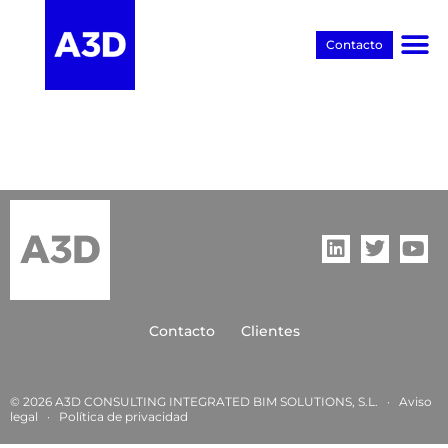
Contacto
Proyectos BIM
Contacto
Clientes
© 2026 A3D CONSULTING INTEGRATED BIM SOLUTIONS, S.L. ·
Aviso
legal
·
Política de privacida
d